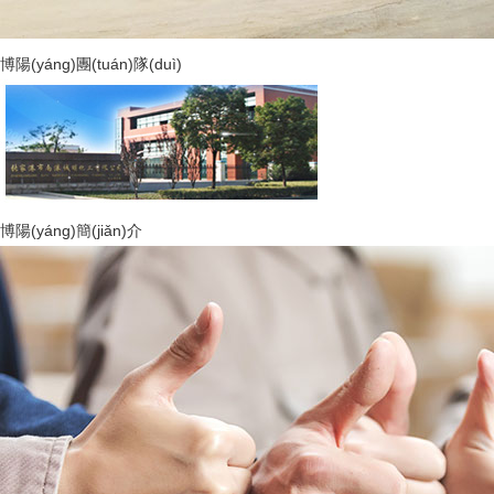
博陽(yáng)團(tuán)隊(duì)
博陽(yáng)簡(jiǎn)介