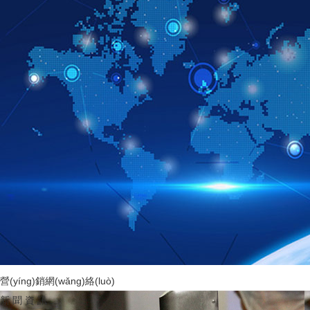
營(yíng)銷網(wǎng)絡(luò)
新
聞
資
訊