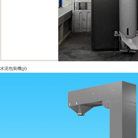
水泥包裝機(jī)