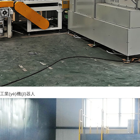
工業(yè)機(jī)器人