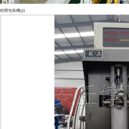
粉體包裝機(jī)