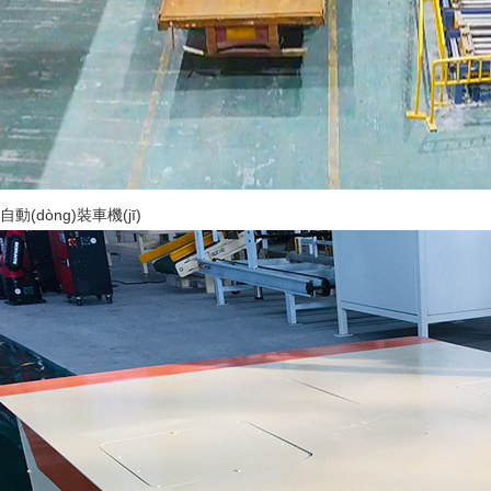
自動(dòng)裝車機(jī)