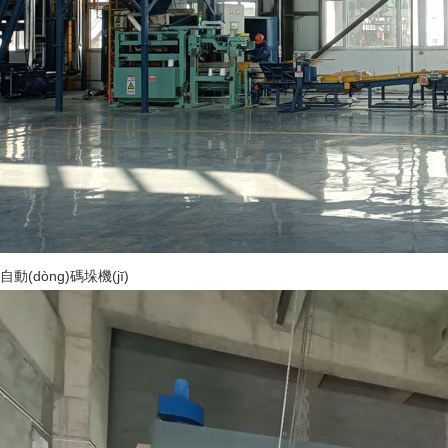
自動(dòng)碼垛機(jī)