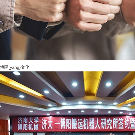
博陽(yáng)文化