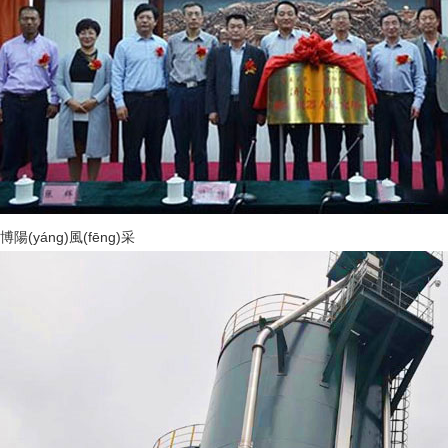
博陽(yáng)風(fēng)采