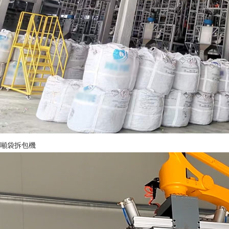
噸袋拆包機