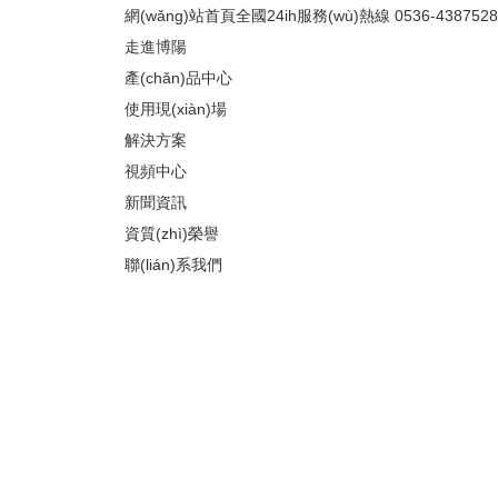
網(wǎng)站首頁
全國24ih服務(wù)熱線
0536-4387528
走進博陽
產(chǎn)品中心
使用現(xiàn)場
解決方案
視頻中心
新聞資訊
資質(zhì)榮譽
聯(lián)系我們