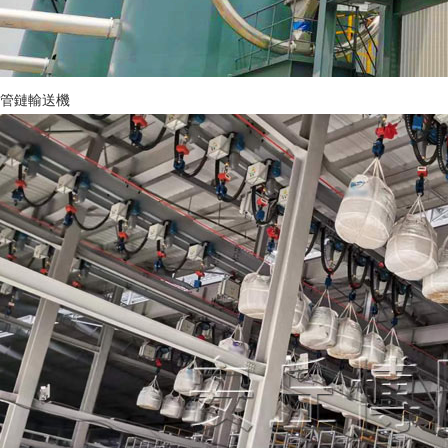
管鏈輸送機