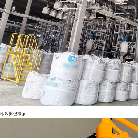
噸袋拆包機(jī)