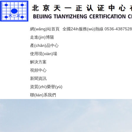
網(wǎng)站首頁
全國24ih服務(wù)熱線
0536-4387528
走進(jìn)博陽
產(chǎn)品中心
使用現(xiàn)場
解決方案
視頻中心
新聞資訊
資質(zhì)榮譽(yù)
聯(lián)系我們