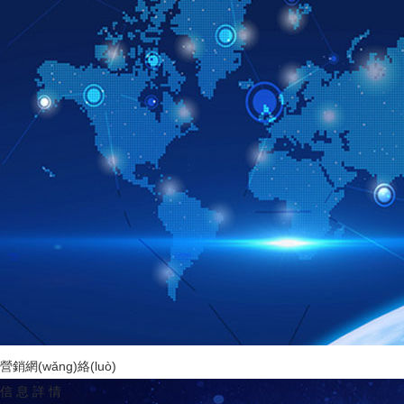
營銷網(wǎng)絡(luò)
信
息
詳
情