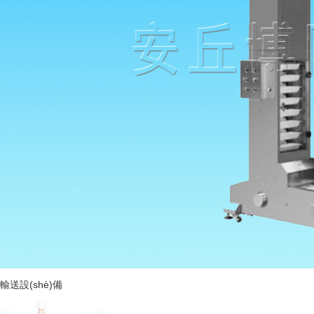
輸送設(shè)備