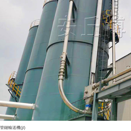
管鏈輸送機(jī)