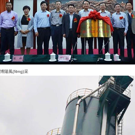
博陽風(fēng)采