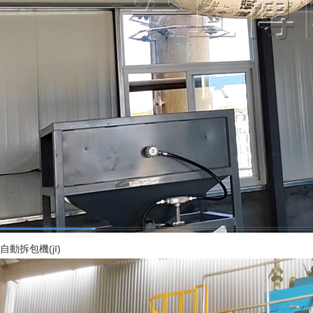
自動拆包機(jī)