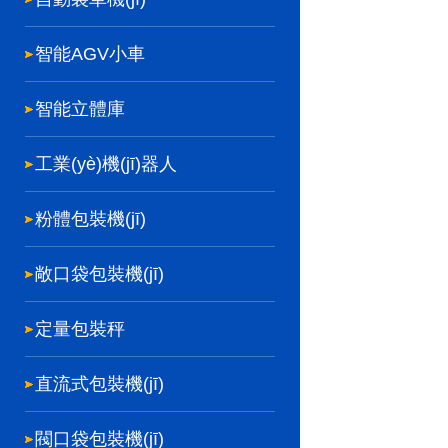
智能AGV小車
智能立體庫
工業(yè)機(jī)器人
粉體包裝機(jī)
敞口袋包裝機(jī)
定量包裝秤
直流式包裝機(jī)
閥口袋包裝機(jī)