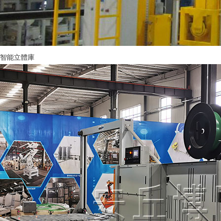
智能立體庫