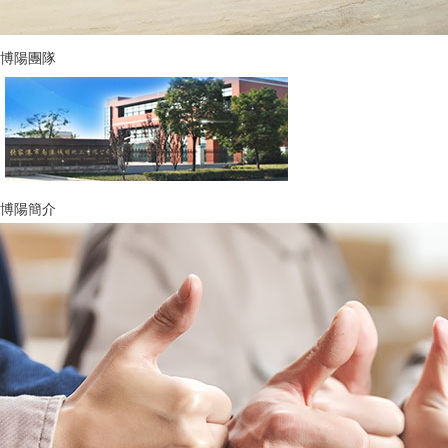
博陽團隊
博陽簡介