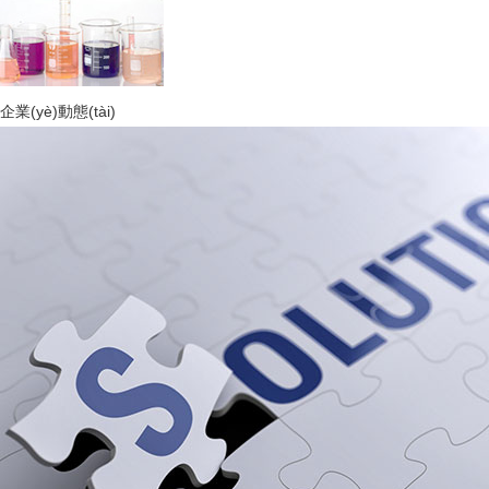
企業(yè)動態(tài)