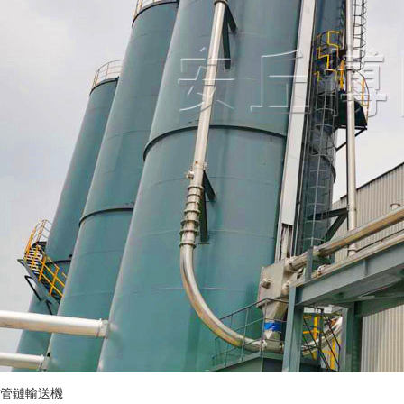
管鏈輸送機