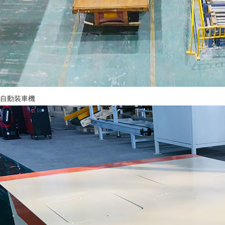
自動裝車機