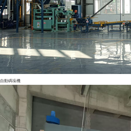
自動碼垛機