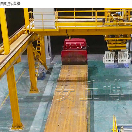
自動拆垛機