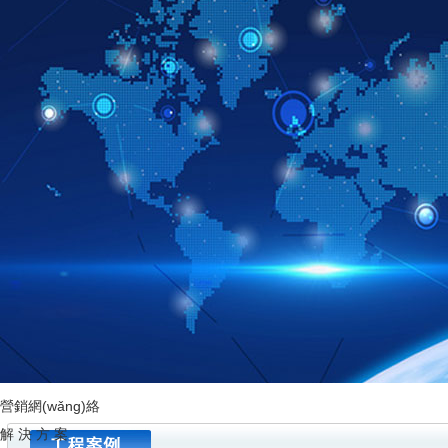
營銷網(wǎng)絡
解
決
方
案