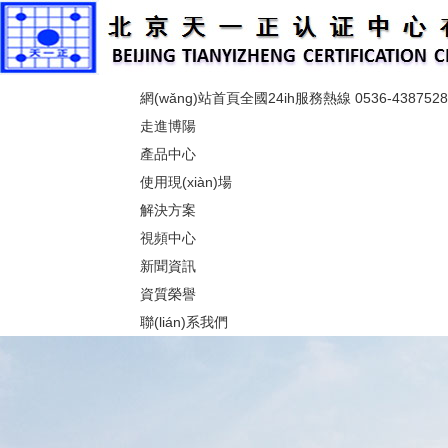
網(wǎng)站首頁
全國24ih服務熱線
0536-4387528
走進博陽
產品中心
使用現(xiàn)場
解決方案
視頻中心
新聞資訊
資質榮譽
聯(lián)系我們